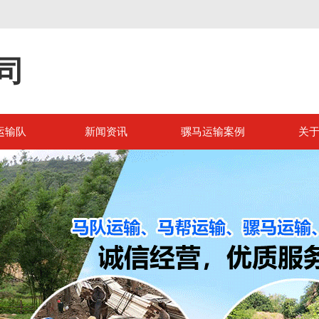
司
运输队
新闻资讯
骡马运输案例
关