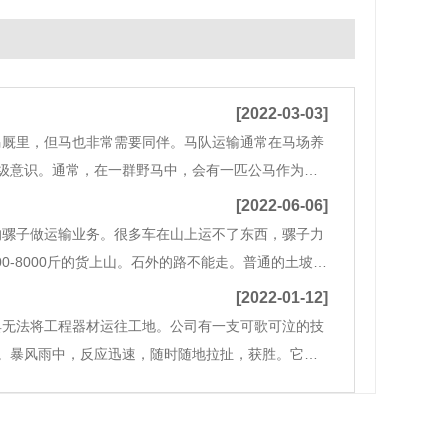
[2022-03-03]
马厩里，但马也非常需要同伴。马队运输通常在马场养
级意识。通常，在一群野马中，会有一匹公马作为领
来解决，以争夺领导者的地位或新马挑战领导者。当
[2022-06-06]
的骡子做运输业务。很多车在山上运不了东西，骡子力
0-8000斤的货上山。石外的路不能走。普通的土坡抵
水泥.钢材.铁材.电线.设备等电力设施建设工程所需。
[2022-01-12]
具无法将工程器材运往工地。公司有一支可歌可泣的技
。暴风雨中，反应迅速，随时随地拉扯，获胜。它们
电塔、沙石、水泥等工程材料运到山上。例如：1：电