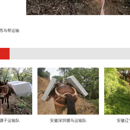
西马帮运输
;
骡子运输队
安徽深圳骡马运输队
安徽辽