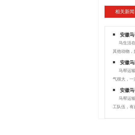
相关新闻
安徽马
马生活
其他动物，
导者。在饲
安徽马
然，两匹公
马帮运
气很大，一
挡不住铁骡
安徽马
2.砂.水泥.砖
马帮运
工队伍，有
是运输队伍
力工程用砂