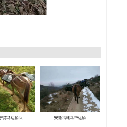
宁骡马运输队
安徽福建马帮运输