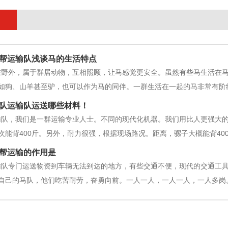
帮运输队浅谈马的生活特点
在野外，属于群居动物，互相照顾，让马感觉更安全。虽然有些马生活在
如狗、山羊甚至驴，也可以作为马的同伴。一群生活在一起的马非常有阶
养的马中，也会有一匹切割的马或母马作为领导者。两匹马通常会打一架
队运输队运送哪些材料！
马要争夺一匹母马，也要争夺一匹。
输队，我们是一群运输专业人士。不同的现代化机器。我们用比人更强大
次能背400斤。另外，耐力很强，根据现场路况。距离，骡子大概能背400
子。敢于在目的地走，为建设提供有力支撑。马队运输队工程：1.砂.石材.
帮运输的作用是
.
输队专门运送物资到车辆无法到达的地方，有些交通不便，现代的交通工
自己的马队，他们吃苦耐劳，奋勇向前。一人一人，一人一人，一人多岗
的骨干，因此，数十万吨的装备材料要靠“马帮运输队”来承担，要把高山
石料、水泥、铁塔、绝缘体、瓷