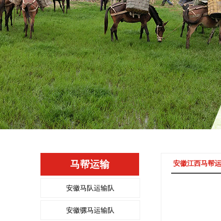
马帮运输
安徽江西马帮
安徽马队运输队
安徽骡马运输队